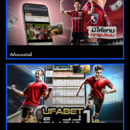
ทีเด็ดบอลวันนี้