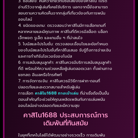
3. ชื่อเสียง: ค้นคว้าเกี่ยวกับชื่อเสียงของคาสิโน โปรด
อ่านรีวิวจากผู้เล่นที่เคยใช้บริการ นอกจากนี้ยังสามารถ
สอบถามความคิดเห็นจากกลุ่มที่เกี่ยวข้องกับการพนัน
ออนไลน์
4. ชนิดของเกม: ตรวจสอบว่าคาสิโนมีการเลือกเกมที่
หลากหลายและมีคุณภาพ คาสิโนที่ดีควรมีสล็อต บล็อก
เจ็กพอต รูเล็ต และเกมอื่น ๆ ที่น่าสนใจ
5. โบนัสและโปรโมชั่น: ตรวจสอบเงื่อนไขและข้อกำหนด
ของโบนัสและโปรโมชั่นที่คาสิโนเสนอ รับรู้ถึงการจ่ายเงิน
และการทำเทิร์นโอเวอร์ของโบนัส
6. การสนับสนุนลูกค้า: คาสิโนควรมีบริการสนับสนุนลูกค้า
ที่ดี พร้อมให้ความช่วยเหลือผู้เล่นตลอดเวลา ทั้งผ่านทาง
แชทสด อีเมลหรือโทรศัพท์
7. การจัดการเงิน: คาสิโนควรมีวิธีการฝาก-ถอนที่
ปลอดภัยและสะดวกสบายสำหรับผู้เล่น
การเลือก
คาสิโน1688 ทางเข้าเล่น
ที่น่าเชื่อถือเป็นขั้น
ตอนสำคัญที่จะช่วยให้คุณเพลิดเพลินกับการเล่นพนัน
ออนไลน์อย่างปลอดภัยและมีความสุข
คาสิโน1688 ประสบการณ์การ
เดิมพันที่ทันสมัย
ในยุคที่เทคโนโลยีได้พัฒนาอย่างรวดเร็ว การเดิมพัน