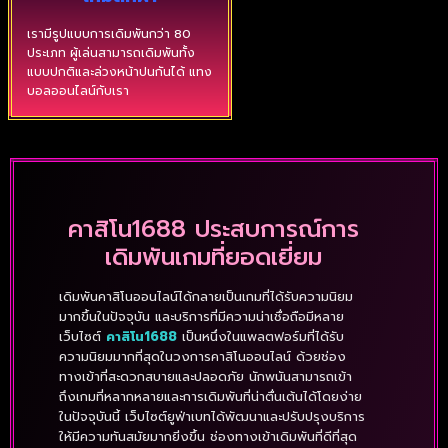
เรามีรูปแบบการเดิมพันกว่า 80
ประเภท ผู้เล่นสามารถเดิมพันทั้ง
แบบปกติและล่วงหน้าปนกันได้ แทง
บอลออนไลน์กับเรา
คาสิโน1688 ประสบการณ์การ
เดิมพันเกมที่ยอดเยี่ยม
เดิมพันคาสิโนออนไลน์ได้กลายเป็นเกมที่ได้รับความนิยม
มากขึ้นในปัจจุบัน และบริการที่มีความน่าเชื่อถือมีหลาย
เว็บไซต์
คาสิโน1688
เป็นหนึ่งในแพลตฟอร์มที่ได้รับ
ความนิยมมากที่สุดในวงการคาสิโนออนไลน์ ด้วยช่อง
ทางเข้าที่สะดวกสบายและปลอดภัย นักพนันสามารถเข้า
ถึงเกมที่หลากหลายและการเดิมพันที่น่าตื่นเต้นได้โดยง่าย
ในปัจจุบันนี้ เว็บไซต์ยูฟ่าเบทได้พัฒนาและปรับปรุงบริการ
ให้มีความทันสมัยมากยิ่งขึ้น ช่องทางเข้าเดิมพันที่ดีที่สุด