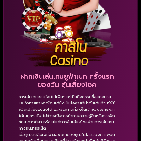
ฝากเงินเล่นเกมยูฟ่าเบท ครั้งแรก
ของวัน ลุ้นเสี่ยงโชค
การเล่นเกมออนไลน์ไม่เพียงแต่เป็นกิจกรรมที่สนุกสนาน
และท้าทายทางจิตใจ แต่ยังเป็นโอกาสที่น่าตื่นเต้นที่จะทำให้
ชีวิตเปลี่ยนแปลงได้ และมีโอกาสที่จะเป็นเจ้าของโชคชะตา
ได้ในทุกๆ วัน ไม่ว่าจะเป็นการท้าทายความรู้สึกหรือการฝึก
ทักษะทางกีฬา หรือแม้แต่การลุ้นเสี่ยงโชคผ่านการเล่นเกม
ทางอินเทอร์เน็ต
เมื่อคุณตัดสินใจที่จะลองโชคของคุณในโลกของการพนัน
ออนไลน์ หนึ่งในทางเลือกที่น่าสนใจและน่าตื่นเต้นก็คือการ