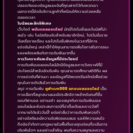
ปลอดภัยของข้อมูลและเงินที่คุณฝากไว้กับพวกเขา
นอกจากนี้ยังมีบริการลูกค้าที่พร้อมให้ความช่วยเหลือ
ตลอดเวลา
โบนัสและสิทธิพิเศษ
เว็บไซต์
พนันบอลออนไลน์
มักมีโปรโมชั่นและโบนัสที่น่า
สนใจ เช่น โบนัสต้อนรับสำหรับสมาชิกใหม่, โปรโมชั่นราย
วันหรือรายเดือน และโปรโมชั่นพิเศษในเวลาที่มีการ
แข่งขันใหญ่ เหล่านี้ทำให้คุณสามารถเพิ่มโอกาสในการชนะ
และเพลิดเพลินกับการเดิมพันมากขึ้น
การวิเคราะห์และข้อมูลที่มีประโยชน์
การเดิมพันบอลออนไลน์มักมีข้อมูลและการวิเคราะห์ที่มี
ประโยชน์สำหรับนักเดิมพัน คุณสามารถศึกษาสถิติทีม ผล
การแข่งขันที่ผ่านมา และข้อมูลที่อัพเดตเรียลไทม์เพื่อช่วย
คุณในการตัดสินใจการเดิมพัน
สรุป การเดิมพัน
ยูฟ่าเบท888 แทงบอลออนไลน์
เป็น
ทางเลือกที่สนุกสนานและมีประสิทธิภาพสำหรับคนที่ชื่น
ชอบกีฬาบอล อย่ารอช้า ลองสนุกกับการเดิมพันบอล
ออนไลน์และรับประสบการณ์ที่น่าตื่นเต้นและรางวัลที่
มากมายได้แล้ววันนี้! แต่อย่าลืมว่าการเดิมพันควรทำ
อย่างมีสติและมีความรับผิดชอบเสมอ และให้ความสนใจ
ถึงข้อจำกัดทางกฎหมายในพื้นที่ของคุณก่อนที่จะเริ่มการ
เดิมพันใดๆ และอย่างสำคัญ พบกับความสนุกและความ