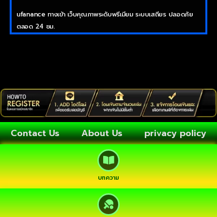
ufanance ทางเข้า เว็บคุณภาพระดับพรีเมียม ระบบเสถียร ปลอดภัย
ตลอด 24 ชม.
Contact Us
About Us
privacy policy
บทความ