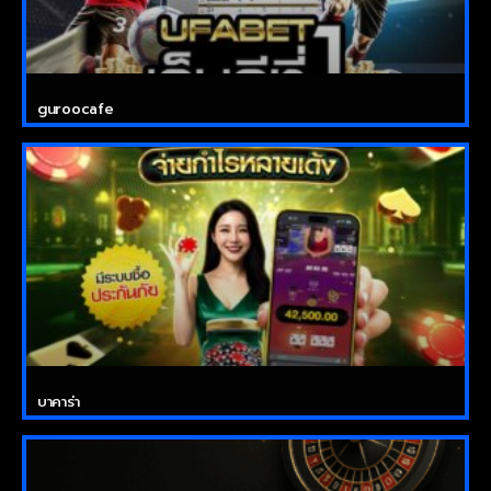
guroocafe
บาคาร่า