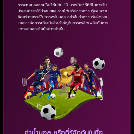
การแทงบอลออนไลน์เริ่มต้น 10 บาทเป็นวิธีที่ดีในการรับ
ประสบการณ์ที่น่าสนุกและรายได้เสริมจากความรู้และความ
คิดสร้างสรรค์ในการพนันบอล อย่าลืมว่าความรับผิดชอบ
และการจัดการเงินเป็นสิ่งสำคัญในการเพลิดเพลินกับการ
แทงบอลออนไลน์อย่างยั่งยืน.
ค่าน้ำบอล หรือที่รู้จักกันในชื่อ