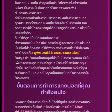
โอกาสชนะมากขึ้น ถ้าคุณเห็นค่าน้ำที่ดีเพิ่มขึ้นสำหรับทีม
หนึ่งๆ นั้นอาจเป็นโอกาสที่ดีในการวางเดิมพัน
4. การบริหารการเงิน:
ค่าน้ำบอลยังช่วยในการบริหารการเงินในการแทงบอล
คุณสามารถกำหนดวงเงินที่พร้อมเสี่ยงในการเล่น และ
คาดการณ์กำไรและขาดทุนได้อย่างถูกต้องตามค่าน้ำที่เป็น
ปัจจัยสำคัญ
5. ทำให้คุณเป็นนักพนันมืออาชีพ:
สำหรับนักพนันมืออาชีพ การเรียนรู้และวิเคราะห์ค่าน้ำบอล
เป็นสิ่งที่สำคัญมาก ทำให้พวกเขาสามารถทำกำไรในระยะ
ยาวได้กับเว็บ
ยูฟ่าเบท888 แทงบอลออนไลน์
ในสรุป ค่าน้ำบอลเป็นข้อมูลที่จำเป็นในการแทงบอล มันไม่
เพียงแค่ช่วยคุณทราบว่าคุณจะได้รับกำไรหรือขาดทุน
เท่านั้น แต่ยังช่วยให้คุณเข้าใจเกี่ยวกับเกมและทีมที่คุณ
สนใจมากขึ้น และช่วยให้คุณเป็นนักพนันที่ชำนาญมากขึ้น
ในระยะยาว
ขั้นตอนการทำการแทงบอลที่คุณ
กำลังสนใจ
หลังจากดำเนินการเลือกเว็บไซต์ที่ถูกใจ และทำการสมัคร
สมาชิกที่หน้าเว็บไซต์ หรือสมัครผ่านทางไลน์
Line:
@UFA88SV8
แล้ว หลังจากที่คุณทำการฝากเงินเข้าใป