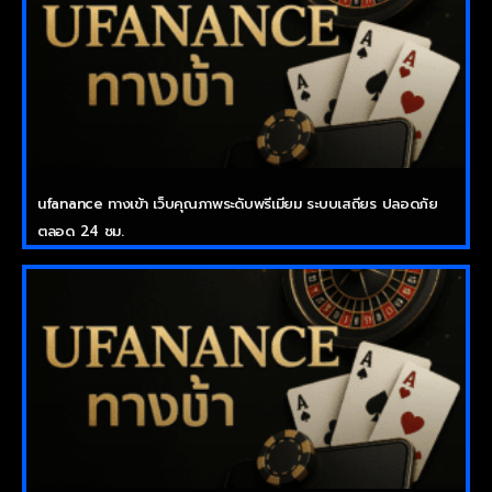
ufanance ทางเข้า เว็บคุณภาพระดับพรีเมียม ระบบเสถียร ปลอดภัย
ตลอด 24 ชม.