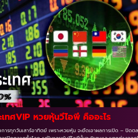
ะเทศVIP หวยหุ้นวีไอพี คืออะไร
ดทำการทุกวันเสาร์อาทิตย์ เพราะหวยหุ้น จะยึดเอาผลการเปิด – ปิดต