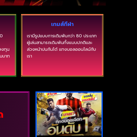
เกมส์กีฬา
00
เรามีรูปแบบการเดิมพันกว่า 80 ประเภท
ผู้เล่นสามารถเดิมพันทั้งแบบปกติและ
ลงทุน
ล่วงหน้าปนกันได้ แทงบอลออนไลน์กับ
้านบาท
เรา
ด