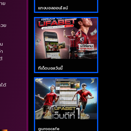
มาย
แทงบอลออนไลน์
หวย
ุณ
่า
ด้
ทีเด็ดบอลวันนี้
ได้
guroocafe