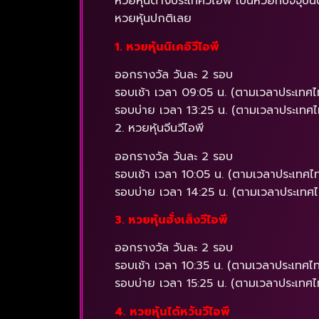
หวยหุ้นต่างประเทศวีไอพี เป็นหวยที่ปัจจุบั
หวยหุ้นปกติเลย
1. หวยหุ้นนิเคอิวีไอพี
ออกรางวัล วันละ 2 รอบ
รอบเช้า เวลา 09:05 น. (ตามเวลาประเทศไ
รอบบ่าย เวลา 13:25 น. (ตามเวลาประเทศ
2. หวยหุ้นจีนวีไอพี
ออกรางวัล วันละ 2 รอบ
รอบเช้า เวลา 10:05 น. (ตามเวลาประเทศไ
รอบบ่าย เวลา 14:25 น. (ตามเวลาประเทศ
3. หวยหุ้นฮั่งเส็งวีไอพี
ออกรางวัล วันละ 2 รอบ
รอบเช้า เวลา 10:35 น. (ตามเวลาประเทศไ
รอบบ่าย เวลา 15:25 น. (ตามเวลาประเทศไ
4. หวยหุ้นไต้หวันวีไอพี