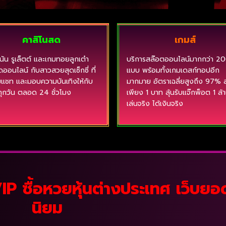
คาสิโนสด
เกมส์
นัน รูเล็ตต์ และเกมทอยลูกเต๋า
บริการสล๊อตออนไลน์มากกว่า 2
ดออนไลน์ กับสาวสวยสุดเซ็กซี่ ที่
แบบ พร้อมทั้งเกมเดสก์ทอปอีก
มแชท และมอบความบันเทิงให้กับ
มากมาย อัตราเฉลี่ยสูงถึง 97% 
ทุกวัน ตลอด 24 ชั่วโมง
เพียง 1 บาท ลุ้นรับแจ๊กพ็อต 1 ล
เล่นจริง ได้เงินจริง
IP ซื้อหวยหุ้นต่างประเทศ เว็บยอ
นิยม