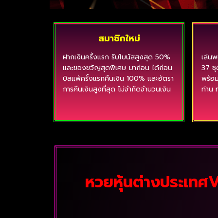
สมาชิกใหม่
ฝากเงินครั้งแรก รับโบนัสสูงสุด 50%
เล่นพ
และของขวัญสุดพิเศษ มาก่อน ได้ก่อน
37 ชุ
บิลแพ้ครั้งแรกคืนเงิน 100% และอัตรา
พร้อ
การคืนเงินสูงที่สุด ไม่จำกัดจำนวนเงิน
ท่าน 
หวยหุ้นต่างประเทศV