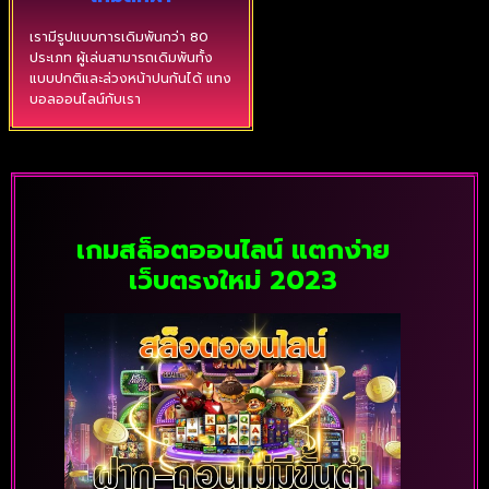
เรามีรูปแบบการเดิมพันกว่า 80
ประเภท ผู้เล่นสามารถเดิมพันทั้ง
แบบปกติและล่วงหน้าปนกันได้ แทง
บอลออนไลน์กับเรา
เกมสล็อตออนไลน์ แตกง่าย
เว็บตรงใหม่ 2023