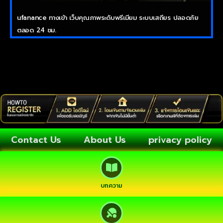
ufanance ทางเข้า เว็บคุณภาพระดับพรีเมียม ระบบเสถียร ปลอดภัย
ตลอด 24 ชม.
Contact Us
About Us
privacy policy
บทความ