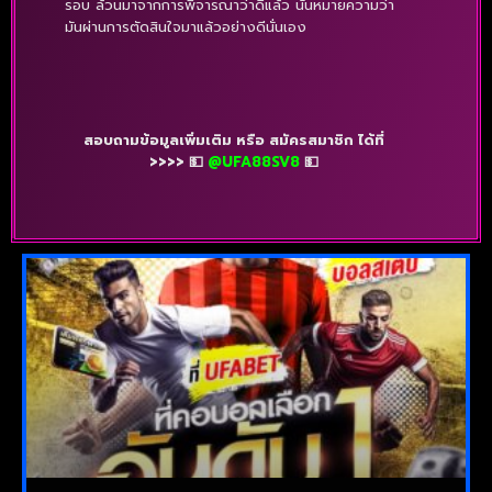
รอบ ล้วนมาจากการพิจารณาว่าดีแล้ว นั่นหมายความว่า
มันผ่านการตัดสินใจมาแล้วอย่างดีนั่นเอง
สอบถามข้อมูลเพิ่มเติม หรือ สมัครสมาชิก ได้ที่
>>>> 💵
@UFA88SV8
💵