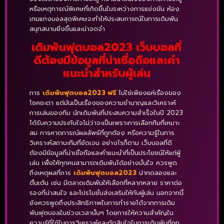
หรือเหตุการณ์พิเศษที่เกิดขึ้นในระหว่างการแข่งขัน ห้อง
เกมแทงบอลสุดพิเศษจะทำให้ประสบการณ์ในการเดิมพัน
สนุกสนานยิ่งขึ้นและน่าจดจำ
เดิมพันฟุตบอล2023 เว็บบอลที่
ดีต้องมีข้อมูลที่น่าเชื่อถือและคำ
แนะนำสำหรับผู้เล่น
การ
เดิมพันฟุตบอล2023 ฟรี
ไม่ใช่เพียงแค่เรื่องของ
โชคชะตา แต่มันเป็นเรื่องของความชำนาญและวิเคราะห์
การเล่นของทีม นักเดิมพันที่ประสบความสำเร็จในปี 2023
ได้รับความประทับใจไม่ว่าจะเป็นเพราะการเลือกทีมที่เหมาะ
สม การคาดการณ์ผลลัพธ์ที่ถูกต้อง หรือความรู้ในการ
วิเคราะห์สถานะทีมที่ชัดเจน อย่างไรก็ตาม เว็บบอลที่ดี
ต้องมีข้อมูลที่น่าเชื่อถือและคำแนะนำที่เป็นประโยชน์ให้แก่ผู้
เล่น เพื่อให้ทุกคนสามารถเดิมพันได้อย่างมั่นใจ ควรพูด
ถึงเหตุผลที่การ
เดิมพันฟุตบอล2023
น่าทดลองและ
ตื่นเต้น เช่น มีตลาดเดิมพันให้เลือกที่หลากหลาย ราคาต่อ
รองที่น่าสนใจ และโปรโมชั่นส่งเสริมให้กับผู้เล่น นอกจากนี้
ยังควรพูดถึงประสิทธิภาพในการทำรายได้จากการเดิม
พันฟุตบอลในช่วงเวลานั้นๆ โดยการให้ความสำคัญใน
ความรู้ที่ใช้ในการวิเคราะห์และตัดสินใจในการเดิมพันที่ถูก