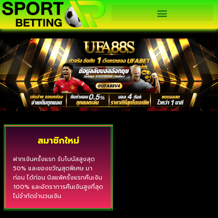
สมาชิกใหม่
ฝากเงินครั้งแรก รับโบนัสสูงสุด
50% และของขวัญสุดพิเศษ มา
ก่อน ได้ก่อน บิลแพ้ครั้งแรกคืนเงิน
100% และอัตราการคืนเงินสูงที่สุด
ไม่จำกัดจำนวนเงิน