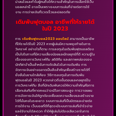
น่าสนใจและทำไมผู้คนถึงให้ความสำคัญในการเลือกใช้เว็บ
บอลเหล่านี้ อาจเป็นเพราะระบบการเล่นที่ง่ายต่อการใช้
งาน การจ่ายเงินที่รวดเร็วและปลอดภัย
เดิมพันฟุตบอล อาชีพที่ให้รายได้
ในปี 2023
การ
เดิมพันฟุตบอล2023 ออนไลน์
สามารถเป็นอาชีพ
ที่ให้รายได้ในปี 2023 หากผู้เล่นมีความพยุงท้ายในการ
วิเคราะห์ อย่างไรก็ตาม การลงทุนในเดิมพันฟุตบอลต้อง
เป็นไปในทางที่มีความเสี่ยงน้อยและมีกลยุทธ์ที่ดี ความรู้ใน
เรื่องของการวิเคราะห์ทีม สถิติทีม และสภาพคล่องของ
นักกีฬาจำเป็นสำหรับการตัดสินใจในการเดิมพัน การ
จัดการเงินอย่างฉลาดเป็นสิ่งสำคัญเพื่อสร้างรายได้ที่
ยั่งยืนในยามใกล้เคียง วิธีการลงทุนในการเดิมพัน
ฟุตบอลในปี 2023 ควรกล่าวถึงขั้นตอนและกลยุทธ์ใน
การวิเคราะห์ทีม สิ่งที่นักเดิมพันควรให้ความสำคัญคือการ
เลือกเล่นทีมที่คาดคะเนว่าจะมีโอกาสชนะสูง การวางแผน
การจัดการเงินให้ถูกต้องเพื่อลดความเสี่ยงและสร้างราย
ได้ที่มั่นคงในระยะยาว ระบบการเล่นที่เป็นมิตรและง่ายต่อ
การใช้งาน เว็บบอลที่ดีที่สุดจะมีระบบการเล่นที่เข้าใจง่าย
และใช้งานได้สะดวก ทำให้ผู้เล่นไม่ต้องเสียเวลาในการ