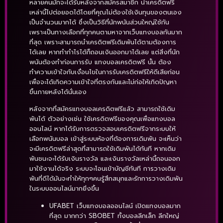
หลายคนมักจะได้รับหลังจากสมัครสมาชิก นำเครดิตฟรี
เหล่านี้ไปต่อยอดได้โดยที่คุณไม่ต้องใช้เงินทุนของตนเอง
เป็นจำนวนมากได้ ซึ่งเป็นวิธีที่นักพนันส่วนใหญ่ใช้กัน
เพราะเป็นทางเลือกที่ทุกคนตามหาจากเว็บแทงบอลกันมาก
ที่สุด เพราะสามารถนำเครดิตฟรีเดิมพันได้ตามต้องการ
ได้เลย หากทำกำไรได้ก็ถอนเงินออกมาได้เลย แต่สิ่งที่นัก
พนันต้องทำก่อนการรับ แทงบอลเครดิตฟรี นั้น ต้อง
ทำความเข้าใจกับเงื่อนไขในการรับเครดิตฟรีให้ดีเสียก่อน
เพื่อจะได้เกิดความเข้าใจที่ตรงกันและไม่ก่อให้เกิดปัญหา
ขึ้นภายหลังได้นั่นเอง
หลังจากที่สมัครแทงบอลเครดิตฟรีแล้ว สามารถใช้เดิม
พันได้ ตัวอย่างเช่น ใช้เครดิตฟรีของคุณเพื่อแทงบอล
ออนไลน์ หากได้รับการตรวจสอบเครดิตฟรีจากระบบให้
เลือกพนันบอล เข้าสู่ระบบห้องที่ต้องการเดิมพัน จะเห็นว่า
จะมีเครดิตฟรีล่าสุดที่สามารถใช้เดิมพันได้ทันที หากเดิม
พันชนะจะได้รับเงินรางวัล และเงินรางวัลเหล่านี้ถอนออก
มาใช้งานได้จริง ระบบจะโอนเข้าบัญชีทันที การวางเดิม
พันที่ดีได้มันจะทำให้ทุกๆคนรู้สึกสนุกและรักการวางเดิมพัน
ในระบบออนไลน์มากยิ่งขึ้น
UFABET เว็บแทงบอลออนไลน์ เปิดแทงบอลมาก
ที่สุด มากกว่า SBOBET ทั้งบอลลีกเล็ก ลีกใหญ่