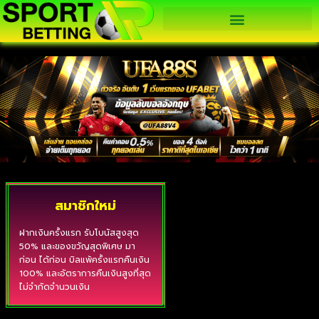
สมาชิกใหม่
ฝากเงินครั้งแรก รับโบนัสสูงสุด
50% และของขวัญสุดพิเศษ มา
ก่อน ได้ก่อน บิลแพ้ครั้งแรกคืนเงิน
100% และอัตราการคืนเงินสูงที่สุด
ไม่จำกัดจำนวนเงิน