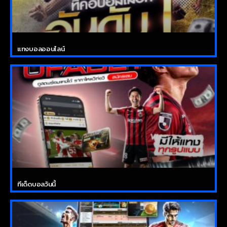
แทงบอลออนไลน์
ทีเด็ดบอลวันนี้