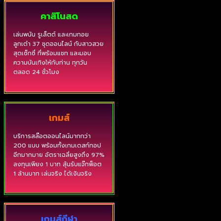
คาสิโนสด
เล่นพนัน รูเล็ตต์ และเกมทอย
ลูกเต๋า 37 ชุดออนไลน์ กับสาวสวย
สุดเซ็กซี่ ที่พร้อมแชท และมอบ
ความบันเทิงให้กับท่าน ทุกวัน
ตลอด 24 ชั่วโมง
เกมส์
บริการสล๊อตออนไลน์มากกว่า
200 แบบ พร้อมทั้งเกมเดสก์ทอป
อีกมากมาย อัตราเฉลี่ยสูงถึง 97%
ลงทุนเพียง 1 บาท ลุ้นรับแจ๊กพ็อต
1 ล้านบาท เล่นจริง ได้เงินจริง
เกมส์กีฬา