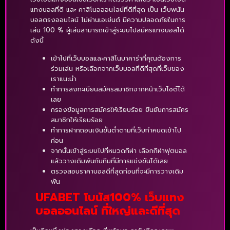
แทงบอลที่ดี และ คาสิโนอออนไลน์ที่ดีที่สุด เป็น เว็บพนัน
บอลตรงออนไลน์ ไม่ผ่านเอเย่นต์ มีความปลอดภัยในการ
เล่น 100 % ผู้เล่นสามารถเข้าสู่ระบบไปสมัครแทงบอลได้
ดังนี้
เข้าไปที่เว็บบอลและคาสิโนบาคาร่าที่คุณต้องการ
ร่วมเล่น หรือเลือกจากเว็บบอลที่ดีที่สุดที่เว็บของ
เราแนะนำ
ทำการลงทะเบียนสมัครสมาชิกจากหน้าเว็บไซต์ได้
เลย
กรองข้อมูลการสมัครให้เรียบร้อย ยืนยันการสมัคร
สมาชิกให้เรียบร้อย
ทำการฝากถอนเงินขั้นต่ำตามที่เว็บกำหนดเข้าไป
ก่อน
จากนั้นเข้าสู่ระบบไปที่หมวดกีฬา เลือกกีฬาฟุตบอล
แล้ววางเดิมพันกับทีมที่มีการแข่งขันได้เลย
ตรวจสอบราคาบอลดีที่สุดก่อนที่จะมีการวางเดิม
พัน
UFABET โบนัส100%
เว็บแทง
บอลออนไลน์ ที่ใหญ่และดีที่สุด