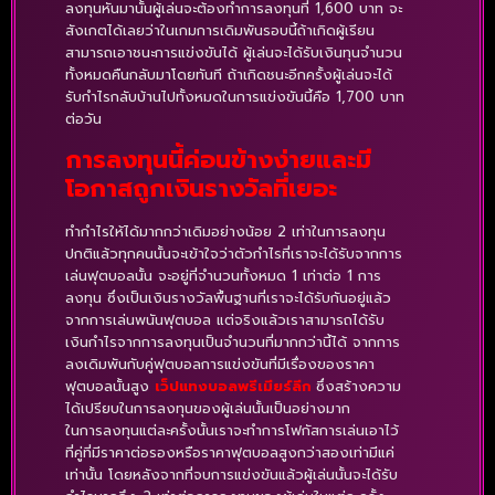
ลงทุนหันมานั้นผู้เล่นจะต้องทำการลงทุนที่ 1,600 บาท จะ
สังเกตได้เลยว่าในเกมการเดิมพันรอบนี้ถ้าเกิดผู้เรียน
สามารถเอาชนะการแข่งขันได้ ผู้เล่นจะได้รับเงินทุนจำนวน
ทั้งหมดคืนกลับมาโดยทันที ถ้าเกิดชนะอีกครั้งผู้เล่นจะได้
รับกำไรกลับบ้านไปทั้งหมดในการแข่งขันนี้คือ 1,700 บาท
ต่อวัน
การลงทุนนี้ค่อนข้างง่ายและมี
โอกาสถูกเงินรางวัลที่เยอะ
ทำกำไรให้ได้มากกว่าเดิมอย่างน้อย 2 เท่าในการลงทุน
ปกติแล้วทุกคนนั้นจะเข้าใจว่าตัวกำไรที่เราจะได้รับจากการ
เล่นฟุตบอลนั้น จะอยู่ที่จำนวนทั้งหมด 1 เท่าต่อ 1 การ
ลงทุน ซึ่งเป็นเงินรางวัลพื้นฐานที่เราจะได้รับกันอยู่แล้ว
จากการเล่นพนันฟุตบอล แต่จริงแล้วเราสามารถได้รับ
เงินกำไรจากการลงทุนเป็นจำนวนที่มากกว่านี้ได้ จากการ
ลงเดิมพันกับคู่ฟุตบอลการแข่งขันที่มีเรื่องของราคา
ฟุตบอลนั้นสูง
เว็ปแทงบอลพรีเมียร์ลีก
ซึ่งสร้างความ
ได้เปรียบในการลงทุนของผู้เล่นนั้นเป็นอย่างมาก
ในการลงทุนแต่ละครั้งนั้นเราจะทำการโฟกัสการเล่นเอาไว้
ที่คู่ที่มีราคาต่อรองหรือราคาฟุตบอลสูงกว่าสองเท่ามีแค่
เท่านั้น โดยหลังจากที่จบการแข่งขันแล้วผู้เล่นนั้นจะได้รับ