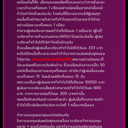
เหมือนกันก็คือ เลือกมองผลลัพธ์ในระยะยาวว่าภายในระยะ
เวลาจำนวนทั้งหมด 1 เดือนอย่างน้อยนั้นเขาเหล่านั้นจะมี
กำไรเท่าไหร่ในแต่ละวัน โดยในที่นี้เราอยากจะให้ผู้เล่นทุก
คนนั้นตั้งเป้าหมายในการทำกำไรของตัวเองเอาไว้ด้วย
อย่างน้อยเวลาทั้งหมด 1 เดือน
ถ้าหากผู้เล่นต้องการผลกำไรที่เดือนละ 1 หมื่นบาท ผู้ใดก็
จะต้องทำการคำนวณออกมาให้ได้ว่าในแต่ละวันนั้น ผู้เล่น
จะต้องทำกำไรให้ได้เท่าไหร่ในปัจจุบัน
ซึ่งเฉลี่ยแล้วผู้เล่นนั้นจะต้องทำกำไรให้ได้วันละ 333 บาท
แต่ไม่มีใครนั้นที่จะสามารถทำกำไรจากการเล่นพนันฟุตบอล
ได้ทุกวัน
เว็ปแทงบอลพรีเมียร์ลีก
เพราะอย่างน้อยเราก็
ต้องเล่นแพ้ในการเดิมพันบ้าง ซึ่งเฉลี่ยแล้วอาจจะเป็น 50
เปอร์เซ็นต์ของการลงทุนทั้งหมด เท่ากับว่าผู้เล่นนั้นจะเล่น
ชนะทั้งหมด 15 วันแล้วแพ้อีกทั้งหมด 15 วัน
เพราะฉะนั้นหาผู้เล่นอยากทำกำไรได้ที่เดือนละ 10000 บาท
ผู้เล่นอาจจะต้องเฉลี่ยแล้วสามารถทำกำไรได้วันละ 600
บาท จากการขาดทุนที่วันละ 300 บาทเท่านั้น
พอเมื่อหักลบกันอย่างละครึ่งแล้ว ผู้เล่นนั้นก็จะสามารถทำ
กำไรได้ใกล้เคียงกับเงินรางวัลที่ 1 หมื่นบาทนั่นเอง
ทำการลงทุนหลายแบบไปพร้อมกัน
ในการลงทุนเล่นพนันฟุตบอลนั้นเราจะต้องทำการลงทุน
หลาย ๆ แบบไปพร้อมกัน อย่าทำการลงทุนเพียงแค่บอล