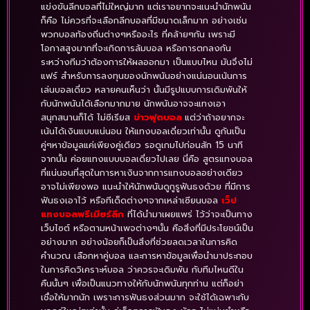
แข่งขันลีกบอลที่ไม่ใหญ่มาก แต่เราอยากจะแนะนำนักพนัน
ก็คือ ไม่ควรที่จะเลือกลีกบอลที่มีขนาดเล็กมาก อย่างเช่น
พวกบอลท้องถิ่นต่างๆหรืออะไร ที่คล้ายๆกัน เพราะมี
โอกาสสูงมากที่จะเกิดการล้มบอล หรือการตกลงกัน
ระหว่างทีมว่าต้องการให้ผลออกมา เป็นแบบไหน มันจึงไม่
แฟร์ สำหรับการลงทุนของนักพนันอย่างแน่นอนเน้นการ
เล่นบอลเดี่ยว หลายคนเห็นว่า นั้นมีรูปแบบการเดิมพันให้
กับนักพนันได้เลือกมากมาย นักพนันอาจจะแทงเอา
สนุกสนานก็ได้ ไม่ซีเรียส
ข่าวฟุตบอล
แต่ว่าถ้าอยากจะ
เน้นได้เงินแบบแน่นอน ให้แทงบอลเดี่ยวเท่านั้น ดูกันเป็น
คู่ๆหาข้อมูลแค่เพียงคู่เดียว รอดูเกมไปก่อนสัก 15 นาที
จากนั้น ค่อยแทงแบบบอลเดี่ยวไปเลย นี่คือ สูตรแทงบอล
ที่แน่นอนที่สุดในการหาเงินจากการแทงบอลอย่างเดียว
อาจไม่เพียงพอ แนะนำให้นักพนันดูกูรูฟันธงด้วย ที่มีการ
ฟันธงเอาไว้ หรือทีเด็ดต่างๆจากเหล่าเซียนบอล
เว็ป
แทงบอลพรีเมียร์ลีก
ที่ได้นำมาเผยแพร่ ไว้ว่าจะเป็นทาง
เว็บไซต์ หรือตามหน้าเพจต่างๆนั้น คือสิ่งที่มีประโยชน์เป็น
อย่างมาก อย่างน้อยก็เป็นสิ่งที่ช่วยลดเวลาในการคิด
คำนวณ เลือกหาคู่บอล และการหาข้อมูลเพื่อนำมาประกอบ
ในการคิดวิเคราะห์บอล ว่าควรจะเดิมพัน กับทีมไหนดีใน
คืนนั้นๆ เพื่อเป็นแนวทางให้กับนักพนันทุกท่าน แต่ก็อย่า
เชื่อให้มากนัก เพราะการฟันธงส่วนมาก จะใช้ได้เฉพาะกับ