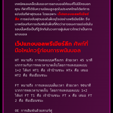
เทคนิคและเคล็ดลับของการแทงบอลให้ชนะที่ไม่มีใครบอก
คุณ กีฬาที่ได้รับความนิยมสูงสุดในประเทศไทยได้แก่การ
แข่งขันกีฬาฟุตบอล โดยเฉพาะ
เว็ปแทงบอลพรีเมียร์
ลีก
การแข่งขันฟุตบอลในฝั่งยุโรปอย่างพรีเมียร์ลีก จึง
มาพร้อมกับการเดิมพันในฝั่งที่คิดว่าอาจชนะการแข่งขันใน
รอบนั้นหรือเป็นที่รู้จักกันในวงการผู้เล่นชาวไทยว่าเป็นการ
แทงบอล
เว็ปแทงบอลพรีเมียร์ลีก
ศัพท์ที่
มือใหม่ควรู้ก่อนการพนันบอล
HT หมายถึง การแทงแบบครึ่งแรก ด้วยเวลา 45 นาที
แรกรวมกับการทดเวลาบาดเจ็บโดยการแทงบอลแบบ 
1×2 ได้แก่ HT1 คือ เจ้าบ้านชนะ HTx คือ เสมอ 
HT2 คือ ทีมเยือนชนะ

FT หมายถึง การแทงแบบเต็มเวลา ด้วยเวลา 90นาที 
บวกการทดเวลาบาดเจ็บ โดยการแทงบอลแบบ 1×2 
ได้แก่ FT T1 คือ เจ้าบ้านชนะ FT x คือ เสมอ FT 
2 คือ ทีมเยือนชนะ

OE การเดิมพันด้วยสกอร์คู่
