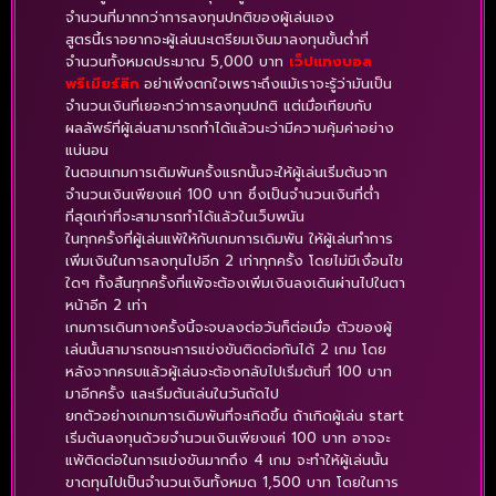
จำนวนที่มากกว่าการลงทุนปกติของผู้เล่นเอง
สูตรนี้เราอยากจะผู้เล่นนะเตรียมเงินมาลงทุนขั้นต่ำที่
จำนวนทั้งหมดประมาณ 5,000 บาท
เว็ปแทงบอล
พรีเมียร์ลีก
อย่าเพิ่งตกใจเพราะถึงแม้เราจะรู้ว่ามันเป็น
จำนวนเงินที่เยอะกว่าการลงทุนปกติ แต่เมื่อเทียบกับ
ผลลัพธ์ที่ผู้เล่นสามารถทำได้แล้วนะว่ามีความคุ้มค่าอย่าง
แน่นอน
ในตอนเกมการเดิมพันครั้งแรกนั้นจะให้ผู้เล่นเริ่มต้นจาก
จำนวนเงินเพียงแค่ 100 บาท ซึ่งเป็นจำนวนเงินที่ต่ำ
ที่สุดเท่าที่จะสามารถทำได้แล้วในเว็บพนัน
ในทุกครั้งที่ผู้เล่นแพ้ให้กับเกมการเดิมพัน ให้ผู้เล่นทำการ
เพิ่มเงินในการลงทุนไปอีก 2 เท่าทุกครั้ง โดยไม่มีเงื่อนไข
ใดๆ ทั้งสิ้นทุกครั้งที่แพ้จะต้องเพิ่มเงินลงเดินผ่านไปในตา
หน้าอีก 2 เท่า
เกมการเดินทางครั้งนี้จะจบลงต่อวันก็ต่อเมื่อ ตัวของผู้
เล่นนั้นสามารถชนะการแข่งขันติดต่อกันได้ 2 เกม โดย
หลังจากครบแล้วผู้เล่นจะต้องกลับไปเริ่มต้นที่ 100 บาท
มาอีกครั้ง และเริ่มต้นเล่นในวันถัดไป
ยกตัวอย่างเกมการเดิมพันที่จะเกิดขึ้น ถ้าเกิดผู้เล่น start
เริ่มต้นลงทุนด้วยจำนวนเงินเพียงแค่ 100 บาท อาจจะ
แพ้ติดต่อในการแข่งขันมากถึง 4 เกม จะทำให้ผู้เล่นนั้น
ขาดทุนไปเป็นจำนวนเงินทั้งหมด 1,500 บาท โดยในการ