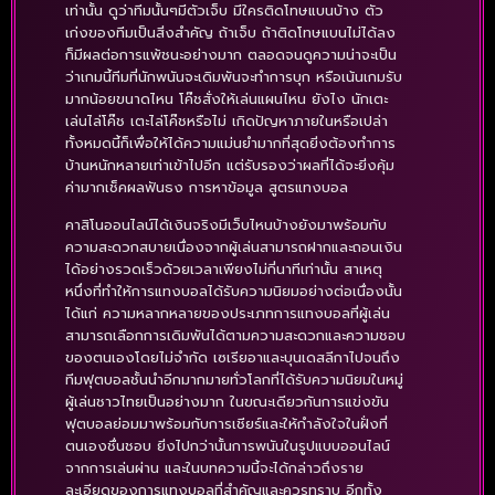
เท่านั้น ดูว่าทีมนั้นๆมีตัวเจ็บ มีใครติดโทษแบนบ้าง ตัว
เก่งของทีมเป็นสิ่งสำคัญ ถ้าเจ็บ ถ้าติดโทษแบนไม่ได้ลง
ก็มีผลต่อการแพ้ชนะอย่างมาก ตลอดจนดูความน่าจะเป็น
ว่าเกมนี้ทีมที่นักพนันจะเดิมพันจะทำการบุก หรือเน้นเกมรับ
มากน้อยขนาดไหน โค๊ชสั่งให้เล่นแผนไหน ยังไง นักเตะ
เล่นไล่โค๊ช เตะไล่โค๊ชหรือไม่ เกิดปัญหาภายในหรือเปล่า
ทั้งหมดนี้ก็เพื่อให้ได้ความแม่นยำมากที่สุดยิ่งต้องทำการ
บ้านหนักหลายเท่าเข้าไปอีก แต่รับรองว่าผลที่ได้จะยิ่งคุ้ม
ค่ามากเช็คผลฟันธง การหาข้อมูล สูตรแทงบอล
คาสิโนออนไลน์ได้เงินจริงมีเว็บไหนบ้างยังมาพร้อมกับ
ความสะดวกสบายเนื่องจากผู้เล่นสามารถฝากและถอนเงิน
ได้อย่างรวดเร็วด้วยเวลาเพียงไม่กี่นาทีเท่านั้น สาเหตุ
หนึ่งที่ทำให้การแทงบอลได้รับความนิยมอย่างต่อเนื่องนั้น
ได้แก่ ความหลากหลายของประเภทการแทงบอลที่ผู้เล่น
สามารถเลือกการเดิมพันได้ตามความสะดวกและความชอบ
ของตนเองโดยไม่จำกัด เซเรียอาและบุนเดสลีกาไปจนถึง
ทีมฟุตบอลชั้นนำอีกมากมายทั่วโลกที่ได้รับความนิยมในหมู่
ผู้เล่นชาวไทยเป็นอย่างมาก ในขณะเดียวกันการแข่งขัน
ฟุตบอลย่อมมาพร้อมกับการเชียร์และให้กำลังใจในฝั่งที่
ตนเองชื่นชอบ ยิ่งไปกว่านั้นการพนันในรูปแบบออนไลน์
จากการเล่นผ่าน และในบทความนี้จะได้กล่าวถึงราย
ละเอียดของการแทงบอลที่สำคัญและควรทราบ อีกทั้ง