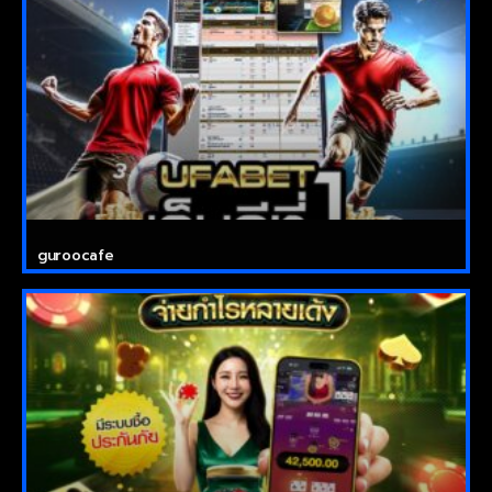
guroocafe