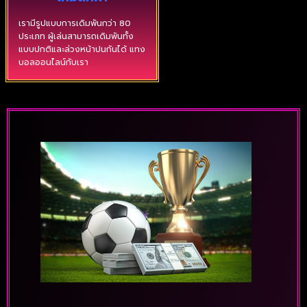
เรามีรูปแบบการเดิมพันกว่า 80
ประเภท ผู้เล่นสามารถเดิมพันทั้ง
แบบปกติและล่วงหน้าปนกันได้ แทง
บอลออนไลน์กับเรา