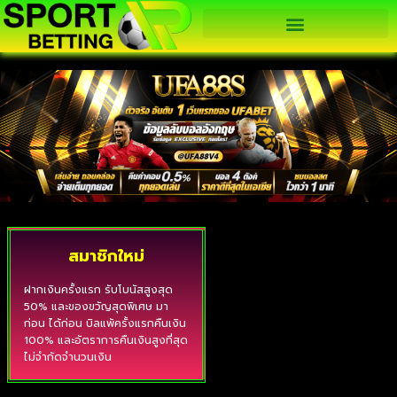
สมาชิกใหม่
ฝากเงินครั้งแรก รับโบนัสสูงสุด
50% และของขวัญสุดพิเศษ มา
ก่อน ได้ก่อน บิลแพ้ครั้งแรกคืนเงิน
100% และอัตราการคืนเงินสูงที่สุด
ไม่จำกัดจำนวนเงิน