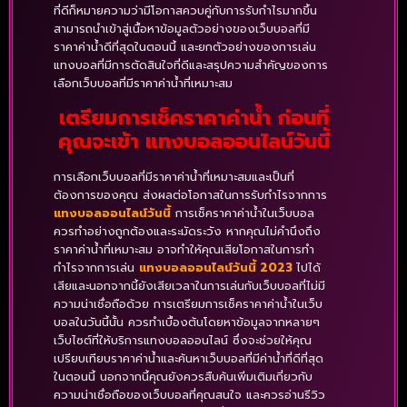
ที่ดีก็หมายความว่ามีโอกาสควบคู่กับการรับกำไรมากขึ้น
สามารถนำเข้าสู่เนื้อหาข้อมูลตัวอย่างของเว็บบอลที่มี
ราคาค่าน้ำดีที่สุดในตอนนี้ และยกตัวอย่างของการเล่น
แทงบอลที่มีการตัดสินใจที่ดีและสรุปความสำคัญของการ
เลือกเว็บบอลที่มีราคาค่าน้ำที่เหมาะสม
เตรียมการเช็คราคาค่าน้ำ ก่อนที่
คุณจะเข้า แทงบอลออนไลน์วันนี้
การเลือกเว็บบอลที่มีราคาค่าน้ำที่เหมาะสมและเป็นที่
ต้องการของคุณ ส่งผลต่อโอกาสในการรับกำไรจากการ
แทงบอลออนไลน์วันนี้
การเช็คราคาค่าน้ำในเว็บบอล
ควรทำอย่างถูกต้องและระมัดระวัง หากคุณไม่คำนึงถึง
ราคาค่าน้ำที่เหมาะสม อาจทำให้คุณเสียโอกาสในการทำ
กำไรจากการเล่น
แทงบอลออนไลน์วันนี้ 2023
ไปได้
เสียและนอกจากนี้ยังเสียเวลาในการเล่นกับเว็บบอลที่ไม่มี
ความน่าเชื่อถือด้วย การเตรียมการเช็คราคาค่าน้ำในเว็บ
บอลในวันนี้นั้น ควรทำเบื้องต้นโดยหาข้อมูลจากหลายๆ
เว็บไซต์ที่ให้บริการแทงบอลออนไลน์ ซึ่งจะช่วยให้คุณ
เปรียบเทียบราคาค่าน้ำและค้นหาเว็บบอลที่มีค่าน้ำที่ดีที่สุด
ในตอนนี้ นอกจากนี้คุณยังควรสืบค้นเพิ่มเติมเกี่ยวกับ
ความน่าเชื่อถือของเว็บบอลที่คุณสนใจ และควรอ่านรีวิว