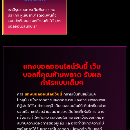
เรามีรูปแบบการเดิมพันกว่า 80
ประเภท ผู้เล่นสามารถเดิมพันทั้ง
แบบปกติและล่วงหน้าปนกันได้ แทง
บอลออนไลน์กับเรา
แทงบอลออนไลน์วันนี้ เว็บ
บอลที่คุณห้ามพลาด รับผล
กำไรแบบเต็มๆ
การ
แทงบอลออนไลน์วันนี้
กลายเป็นที่นิยมในยุค
ปัจจุบัน เนื่องจากความสะดวกสบาย และความเพลิดเพลิน
ที่ผู้เล่นได้รับ ด้วยเหตุนี้ เว็บบอลออนไลน์ก็เติบโตขึ้นอย่าง
รวดเร็ว แต่ด้วยจำนวนมากของเว็บไซต์ที่ให้บริการ บาง
ครั้งอาจทำให้เกิดความสับสนในการเลือกเว็บบอลที่เหมาะ
สมกับความต้องการของผู้เล่น และอาจทำให้เกิดความไม่
พอใจหากได้รับบริการที่ไม่คาดคิด เมื่อพูดถึงเว็บบอลที่