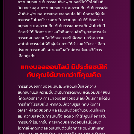
ความสนุกสนานในการเล่นกีฬาฟุตบอลที่มีกำไรได้เป็นที่
นิยมอย่างสูง ความสนุกสนานและความตื่นเต้นในการเดิม
พันกีฬาฟุตบอล การแทงบอลออนไลน์เป็นโอกาสที่ผู้เล่น
สามารถรับใบหน้าร่างกายในความสุข เน้นให้เกิดความ
สนุกสนานและความตื่นเต้นในการเล่นการเดิมพันในวันนี้
ต้องทำให้เกิดความตระหนักถึงความสำคัญของการเล่น
การแทงบอลออนไลน์ด้วยความรับผิดชอบ สร้างความ
พอใจในการเล่นให้กับผู้เล่น ควรให้คำแนะนำในการเลือก
ประเภทการแทงที่เหมาะสมกับสไตล์การเล่นและวิธีการ
เลือกคู่แข่ง
แทงบอลออนไลน์ มีประโยชน์ให้
กับคุณได้มากกว่าที่คุณคิด
การแทงบอลทางออนไลน์ไม่เพียงแค่เป็นแง่ความ
สนุกสนานและความตื่นเต้นในการเดิมพัน แต่ยังมีประโยชน์
ที่คุณควรทราบ การแทงบอลทางออนไลน์เป็นโอกาสที่ดีใน
การทำกำไรเสมอไป หากคุณมีความรู้และทักษะในการ
วิเคราะห์สถิติของทีม และเริ่มเล่นด้วยจำนวนเงินที่เหมาะ
สม ความเสี่ยงในการเล่นก็จะลดลง ทำให้คุณมีโอกาสใน
การรับกำไรมากขึ้น การแทงบอลทางออนไลน์ยังเปิด
โอกาสให้คุณทดลองเล่นกับตัวเลือกการเดิมพันที่หลาก