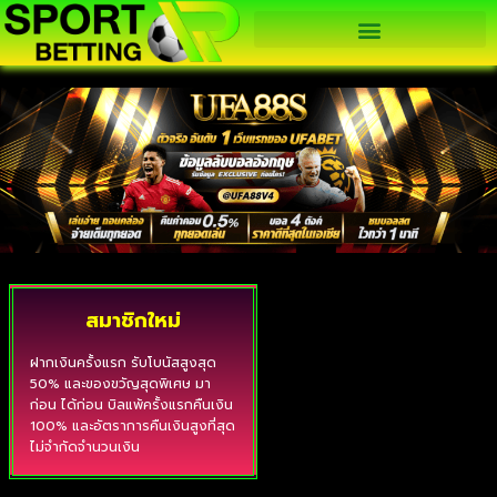
สมาชิกใหม่
ฝากเงินครั้งแรก รับโบนัสสูงสุด
50% และของขวัญสุดพิเศษ มา
ก่อน ได้ก่อน บิลแพ้ครั้งแรกคืนเงิน
100% และอัตราการคืนเงินสูงที่สุด
ไม่จำกัดจำนวนเงิน