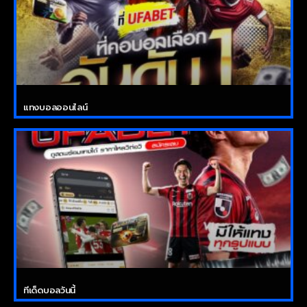
แทงบอลออนไลน์
ทีเด็ดบอลวันนี้