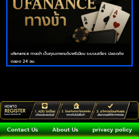
ufanance ทางเข้า เว็บคุณภาพระดับพรีเมียม ระบบเสถียร ปลอดภัย
ตลอด 24 ชม.
Contact Us
About Us
privacy policy