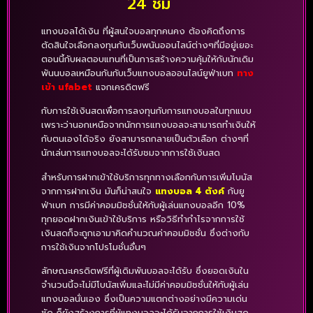
24 ชม
แทงบอลได้เงิน ที่ผู้สนใจบอลทุกคนคง ต้องคิดถึงการ
ตัดสินใจเลือกลงทุนกับเว็บพนันออนไลน์ต่างๆที่มีอยู่เยอะ
ตอนนี้กับผลตอบแทนที่เป็นการสร้างความคุ้มให้กับนักเดิม
พันนบอลเหมือนกันกับเว็บแทงบอลออนไลน์ยูฟ่าเบท
ทาง
เข้า ufabet
แจกเครดิตฟรี
กับการใช้เงินสดเพื่อการลงทุนกับการแทงบอลในทุกแบบ
เพราะว่านอกเหนือจากนักการแทงบอลจะสามารถทำเงินให้
กับตนเองได้จริง ยังสามารถกลายเป็นตัวเลือก ต่างๆที่
นักเล่นการแทงบอลจะได้รับชมจากการใช้เงินสด
สำหรับการฝากเข้าใช้บริการทุกทางเลือกกับการเพิ่มโบนัส
จากการฝากเงิน มันก็น่าสนใจ
แทงบอล 4 ตังค์
กับยู
ฟ่าเบท การมีค่าคอมมิชชั่นให้กับผู้เล่นแทงบอลอีก 10%
ทุกยอดฝากเงินเข้าใช้บริการ หรือวิธีทำกำไรจากการใช้
เงินสดก็จะถูกเอามาคิดคำนวณค่าคอมมิชชั่น ซึ่งต่างกับ
การใช้เงินจากโปรโมชั่นอื่นๆ
ลักษณะเครดิตฟรีที่ผู้เดิมพันบอลจะได้รับ ซึ่งยอดเงินใน
จำนวนนี้จะไม่มีโบนัสเพิ่มและไม่มีค่าคอมมิชชั่นให้กับผู้เล่น
แทงบอลนั่นเอง ซึ่งเป็นความแตกต่างอย่างมีความเด่น
ชัด ก็ยังสร้างการที่ผู้แทงบอลจะได้รับจากการใช้เงินสด