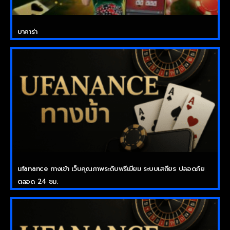
บาคาร่า
ufanance ทางเข้า เว็บคุณภาพระดับพรีเมียม ระบบเสถียร ปลอดภัย
ตลอด 24 ชม.