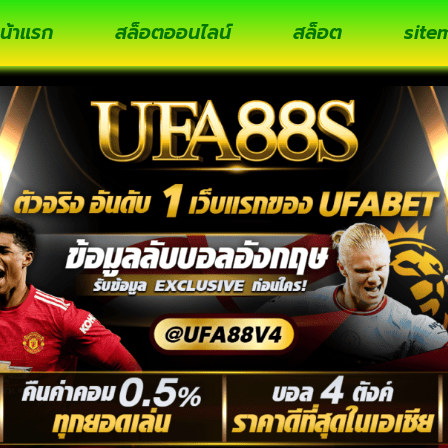
น้าแรก
สล็อตออนไลน์
สล็อต
site