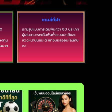
เกมส์กีฬา
00
เรามีรูปแบบการเดิมพันกว่า 80 ประเภท
ผู้เล่นสามารถเดิมพันทั้งแบบปกติและ
ลงทุน
ล่วงหน้าปนกันได้ แทงบอลออนไลน์กับ
้านบาท
เรา