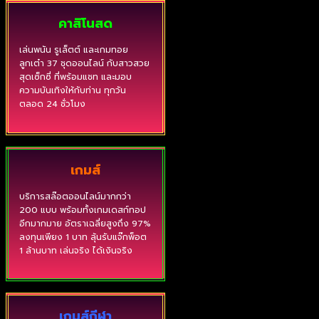
คาสิโนสด
เล่นพนัน รูเล็ตต์ และเกมทอย
ลูกเต๋า 37 ชุดออนไลน์ กับสาวสวย
สุดเซ็กซี่ ที่พร้อมแชท และมอบ
ความบันเทิงให้กับท่าน ทุกวัน
ตลอด 24 ชั่วโมง
เกมส์
บริการสล๊อตออนไลน์มากกว่า
200 แบบ พร้อมทั้งเกมเดสก์ทอป
อีกมากมาย อัตราเฉลี่ยสูงถึง 97%
ลงทุนเพียง 1 บาท ลุ้นรับแจ๊กพ็อต
1 ล้านบาท เล่นจริง ได้เงินจริง
เกมส์กีฬา