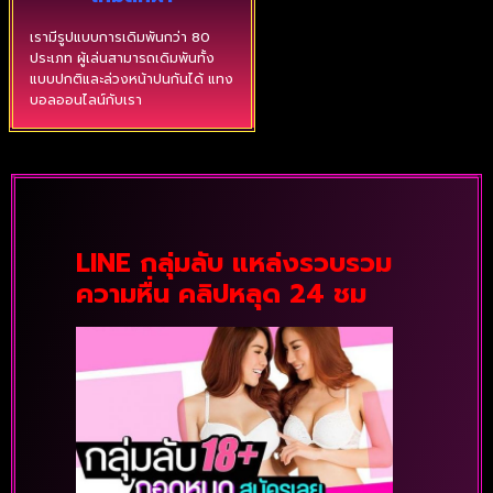
เรามีรูปแบบการเดิมพันกว่า 80
ประเภท ผู้เล่นสามารถเดิมพันทั้ง
แบบปกติและล่วงหน้าปนกันได้ แทง
บอลออนไลน์กับเรา
LINE กลุ่มลับ แหล่งรวบรวม
ความหื่น คลิปหลุด 24 ชม