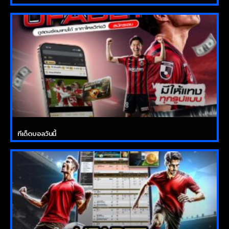
ทีเด็ดบอลวันนี้