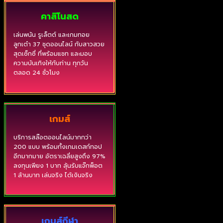
คาสิโนสด
เล่นพนัน รูเล็ตต์ และเกมทอย
ลูกเต๋า 37 ชุดออนไลน์ กับสาวสวย
สุดเซ็กซี่ ที่พร้อมแชท และมอบ
ความบันเทิงให้กับท่าน ทุกวัน
ตลอด 24 ชั่วโมง
เกมส์
บริการสล๊อตออนไลน์มากกว่า
200 แบบ พร้อมทั้งเกมเดสก์ทอป
อีกมากมาย อัตราเฉลี่ยสูงถึง 97%
ลงทุนเพียง 1 บาท ลุ้นรับแจ๊กพ็อต
1 ล้านบาท เล่นจริง ได้เงินจริง
เกมส์กีฬา