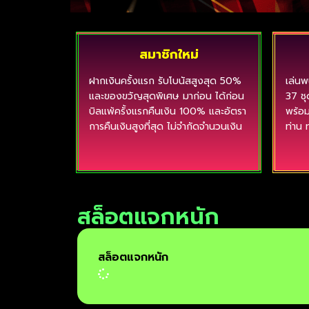
สมาชิกใหม่
ฝากเงินครั้งแรก รับโบนัสสูงสุด 50%
เล่นพ
และของขวัญสุดพิเศษ มาก่อน ได้ก่อน
37 ชุ
บิลแพ้ครั้งแรกคืนเงิน 100% และอัตรา
พร้อ
การคืนเงินสูงที่สุด ไม่จำกัดจำนวนเงิน
ท่าน 
สล็อตแจกหนัก
สล็อตแจกหนัก