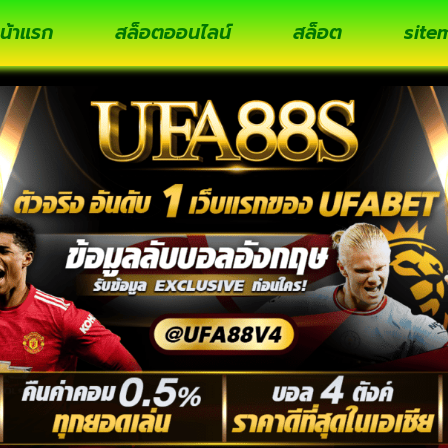
น้าแรก
สล็อตออนไลน์
สล็อต
site