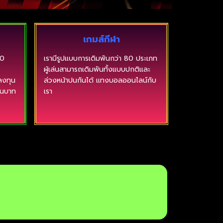
เกมส์กีฬา
00
เรามีรูปแบบการเดิมพันกว่า 80 ประเภท
ผู้เล่นสามารถเดิมพันทั้งแบบปกติและ
ลงทุน
ล่วงหน้าปนกันได้ แทงบอลออนไลน์กับ
้านบาท
เรา