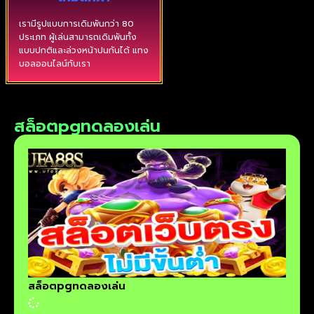
เรามีรูปแบบการเดิมพันกว่า 80
ประเภท ผู้เล่นสามารถเดิมพันทั้ง
แบบปกติและล่วงหน้าปนกันได้ แทง
บอลออนไลน์กับเรา
สล็อตpgทดลองเล่น
สล็อตpgทดลองเล่น