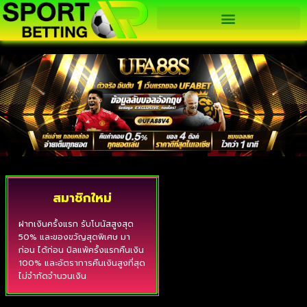
สมาชิกใหม่
ฝากเงินครั้งแรก รับโบนัสสูงสุด
50% และของขวัญสุดพิเศษ มา
ก่อน ได้ก่อน บิลแพ้ครั้งแรกคืนเงิน
100% และอัตราการคืนเงินสูงที่สุด
ไม่จำกัดจำนวนเงิน