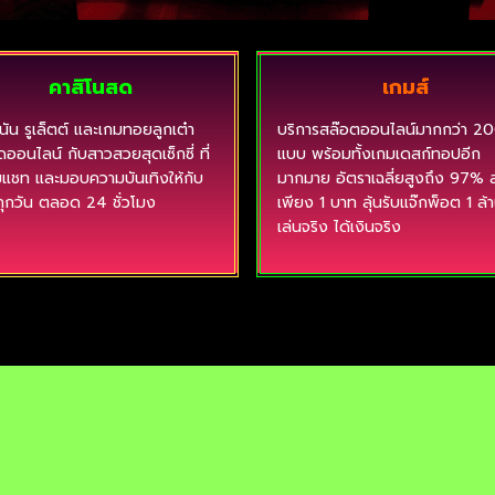
คาสิโนสด
เกมส์
นัน รูเล็ตต์ และเกมทอยลูกเต๋า
บริการสล๊อตออนไลน์มากกว่า 2
ดออนไลน์ กับสาวสวยสุดเซ็กซี่ ที่
แบบ พร้อมทั้งเกมเดสก์ทอปอีก
มแชท และมอบความบันเทิงให้กับ
มากมาย อัตราเฉลี่ยสูงถึง 97% 
ทุกวัน ตลอด 24 ชั่วโมง
เพียง 1 บาท ลุ้นรับแจ๊กพ็อต 1 ล
เล่นจริง ได้เงินจริง