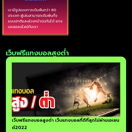
เรามีรูปแบบการเดิมพันกว่า 80
ประเภท ผู้เล่นสามารถเดิมพันทั้ง
แบบปกติและล่วงหน้าปนกันได้ แทง
บอลออนไลน์กับเรา
เว็บฟรีแทงบอลสูงต่ำ
เว็บฟรีแทงบอลสูงต่ำ เว็บแทงบอลที่ดีที่สุดไม่ผ่านเอเยน
ต์2022