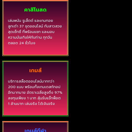
คาสิโนสด
เล่นพนัน รูเล็ตต์ และเกมทอย
ลูกเต๋า 37 ชุดออนไลน์ กับสาวสวย
สุดเซ็กซี่ ที่พร้อมแชท และมอบ
ความบันเทิงให้กับท่าน ทุกวัน
ตลอด 24 ชั่วโมง
เกมส์
บริการสล๊อตออนไลน์มากกว่า
200 แบบ พร้อมทั้งเกมเดสก์ทอป
อีกมากมาย อัตราเฉลี่ยสูงถึง 97%
ลงทุนเพียง 1 บาท ลุ้นรับแจ๊กพ็อต
1 ล้านบาท เล่นจริง ได้เงินจริง
เกมส์กีฬา