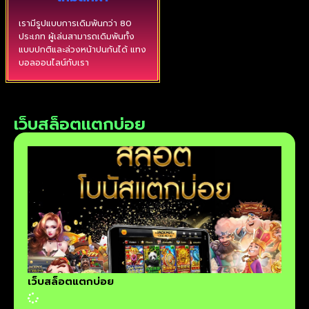
เรามีรูปแบบการเดิมพันกว่า 80
ประเภท ผู้เล่นสามารถเดิมพันทั้ง
แบบปกติและล่วงหน้าปนกันได้ แทง
บอลออนไลน์กับเรา
เว็บสล็อตแตกบ่อย
เว็บสล็อตแตกบ่อย