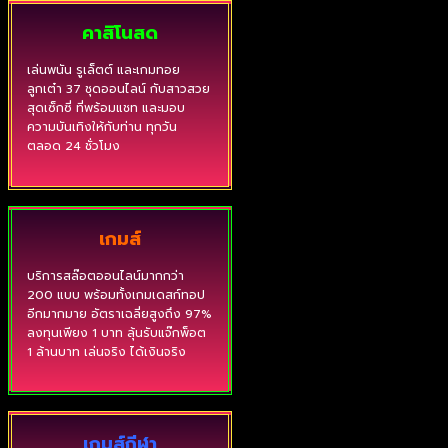
คาสิโนสด
เล่นพนัน รูเล็ตต์ และเกมทอย
ลูกเต๋า 37 ชุดออนไลน์ กับสาวสวย
สุดเซ็กซี่ ที่พร้อมแชท และมอบ
ความบันเทิงให้กับท่าน ทุกวัน
ตลอด 24 ชั่วโมง
เกมส์
บริการสล๊อตออนไลน์มากกว่า
200 แบบ พร้อมทั้งเกมเดสก์ทอป
อีกมากมาย อัตราเฉลี่ยสูงถึง 97%
ลงทุนเพียง 1 บาท ลุ้นรับแจ๊กพ็อต
1 ล้านบาท เล่นจริง ได้เงินจริง
เกมส์กีฬา