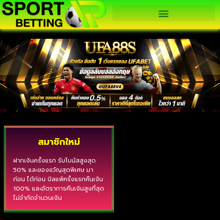
สมาชิกใหม่
ฝากเงินครั้งแรก รับโบนัสสูงสุด
50% และของขวัญสุดพิเศษ มา
ก่อน ได้ก่อน บิลแพ้ครั้งแรกคืนเงิน
100% และอัตราการคืนเงินสูงที่สุด
ไม่จำกัดจำนวนเงิน