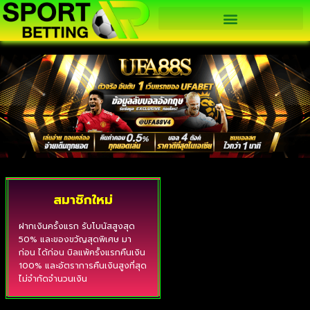
สมาชิกใหม่
ฝากเงินครั้งแรก รับโบนัสสูงสุด
50% และของขวัญสุดพิเศษ มา
ก่อน ได้ก่อน บิลแพ้ครั้งแรกคืนเงิน
100% และอัตราการคืนเงินสูงที่สุด
ไม่จำกัดจำนวนเงิน