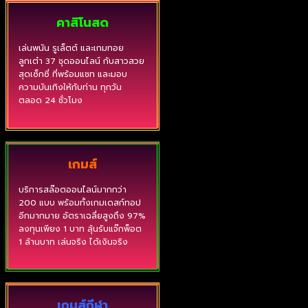
คาสิโนสด
เล่นพนัน รูเล็ตต์ และเกมทอย
ลูกเต๋า 37 ชุดออนไลน์ กับสาวสวย
สุดเซ็กซี่ ที่พร้อมแชท และมอบ
ความบันเทิงให้กับท่าน ทุกวัน
ตลอด 24 ชั่วโมง
เกมส์
บริการสล๊อตออนไลน์มากกว่า
200 แบบ พร้อมทั้งเกมเดสก์ทอป
อีกมากมาย อัตราเฉลี่ยสูงถึง 97%
ลงทุนเพียง 1 บาท ลุ้นรับแจ๊กพ็อต
1 ล้านบาท เล่นจริง ได้เงินจริง
เกมส์กีฬา